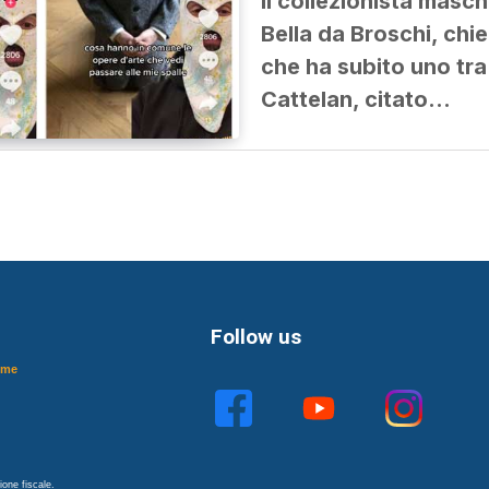
Il collezionista masch
Bella da Broschi, chi
che ha subito uno tra i
Cattelan, citato…
Follow us
ome
one fiscale.