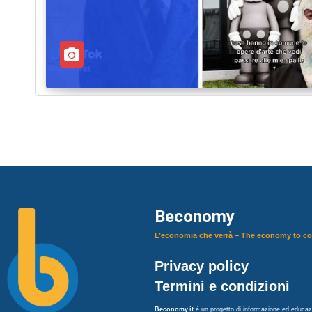
Beconomy
L’economia che verrà – The economy to c
Privacy policy
Termini e condizioni
Beconomy.it
è un progetto di informazione ed educazi