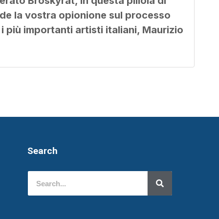
erato Broskyrat, in questa pillola di
ede la vostra opionione sul processo
 più importanti artisti italiani, Maurizio
Search