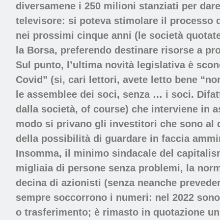
diversamene i 250 milioni stanziati per dare
televisore: si poteva stimolare il processo 
nei prossimi cinque anni (le società quota
la Borsa, preferendo destinare risorse a proge
Sul punto, l’ultima novità legislativa è sc
Covid” (si, cari lettori, avete letto bene “
le assemblee dei soci, senza … i soci. Difatt
dalla società, of course) che interviene in 
modo si privano gli investitori che sono al di
della possibilità di guardare in faccia ammi
Insomma, il minimo sindacale del capitali
migliaia di persone senza problemi, la nor
decina di azionisti (senza neanche preveder
sempre soccorrono i numeri: nel 2022 sono u
o trasferimento; è rimasto in quotazione un 