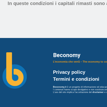
In queste condizioni i capitali rimasti sono
Beconomy
L’economia che verrà – The economy to c
Privacy policy
Termini e condizioni
Beconomy.it
è un progetto di informazione ed educazi
I contenuti hanno scopo divulgativo e non sostituisco
L’uso del sito implica l’accettazione del
disclaimer
e 