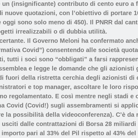
 un (insignificante) contributo di cento euro a 
di nuove quotazioni, con l’obiettivo di portare 
te oggi sono solo meno di 450). Il PNRR dal ca
tti irrealizzabili o di dubbia utilità.
oncertante. Il Governo Meloni ha confermato anc
normativa Covid”) consentendo alle società quota
i, tutti i soci sono “obbligati” a farsi rappres
assemblea e legge le domande che gli azionisti g
 fuori della ristretta cerchia degli azionisti di 
nistratori e top manager, ascoltare le loro risp
smo regolamentato. E così mentre negli stadi 
ma Covid (Covid!) sugli assembramenti si appli
e la possibilità della videoconferenza). C’è da
sciti dalle contrattazioni di Borsa 28 miliardi
importo pari al 33% del Pil rispetto al 43% del