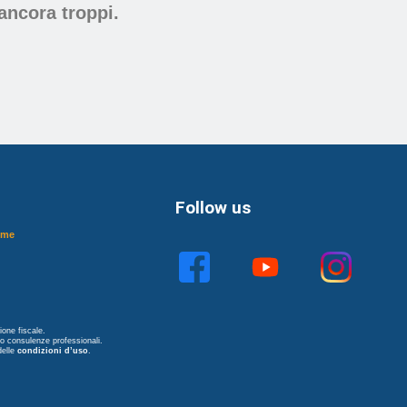
 ancora troppi.
Follow us
ome
one fiscale.
no consulenze professionali.
delle
condizioni d’uso
.