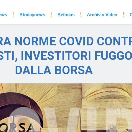
ews
Btodaynews
Befocus
Archivio Video
C
A NORME COVID CONT
STI, INVESTITORI FUGG
DALLA BORSA