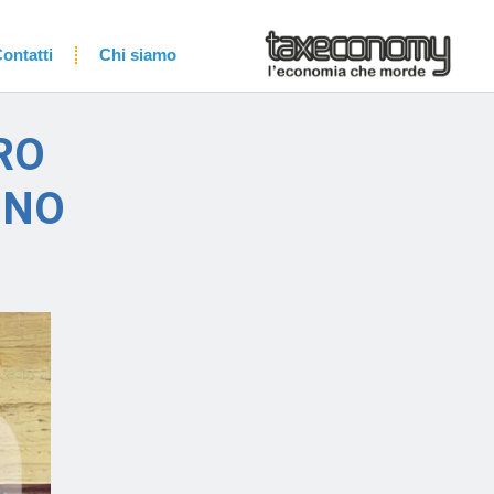
ontatti
Chi siamo
RO
ONO