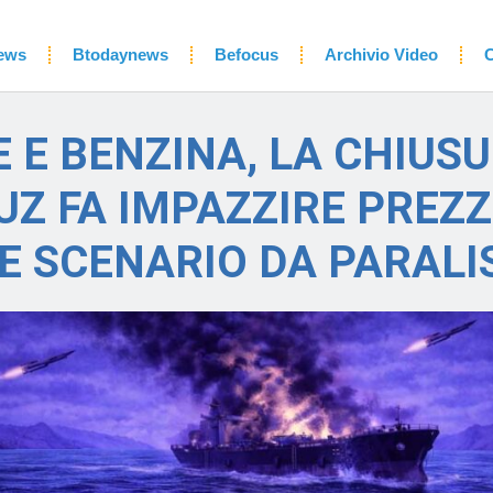
ews
Btodaynews
Befocus
Archivio Video
C
 E BENZINA, LA CHIUSU
Z FA IMPAZZIRE PREZZI
E SCENARIO DA PARALI