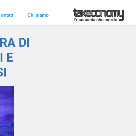
ontatti
Chi siamo
RA DI
 E
SI