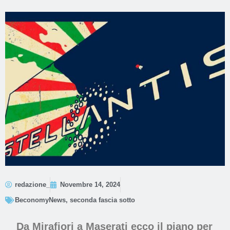
redazione_
Novembre 14, 2024
BeconomyNews
,
seconda fascia sotto
Da Mirafiori a Maserati ecco il piano per