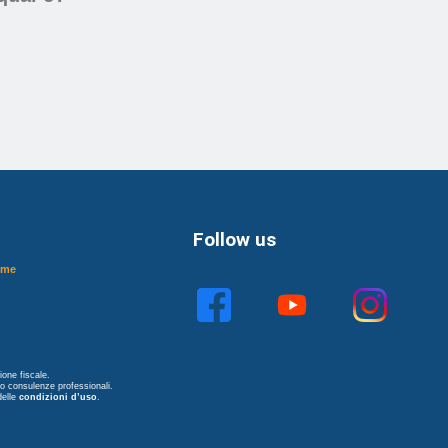
Follow us
ome
one fiscale.
no consulenze professionali.
delle
condizioni d’uso
.