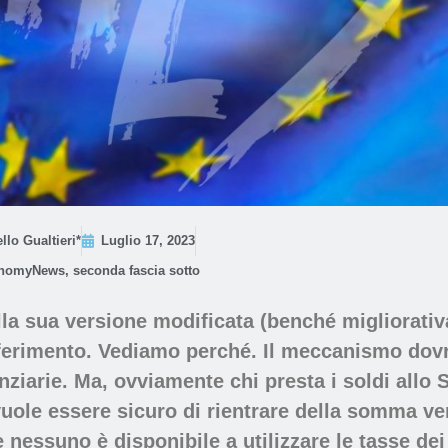
llo Gualtieri*
Luglio 17, 2023
nomyNews
,
seconda fascia sotto
lla sua versione modificata (benché migliorati
riferimento. Vediamo perché. Il meccanismo dov
anziarie. Ma, ovviamente chi presta i soldi allo 
 vuole essere sicuro di rientrare della somma ve
essuno è disponibile a utilizzare le tasse dei c