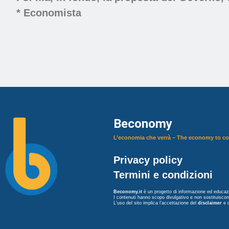
* Economista
Beconomy
L’economia che verrà – The economy to c
Privacy policy
Termini e condizioni
Beconomy.it
è un progetto di informazione ed educazi
I contenuti hanno scopo divulgativo e non sostituisco
L’uso del sito implica l’accettazione del
disclaimer
e 