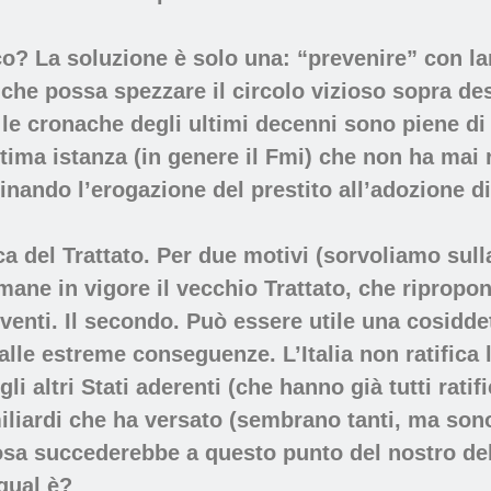
? La soluzione è solo una: “prevenire” con larg
che possa spezzare il circolo vizioso sopra desc
e cronache degli ultimi decenni sono piene di cr
ltima istanza (in genere il Fmi) che non ha mai
dinando l’erogazione del prestito all’adozione di
ca del Trattato
. Per due motivi (sorvoliamo sulla
rimane in vigore il vecchio Trattato, che riprop
erventi. Il secondo. Può essere utile una cosidde
le estreme conseguenze. L’Italia non ratifica l
li altri Stati aderenti (che hanno già tutti ratifi
miliardi che ha versato (sembrano tanti, ma son
Cosa succederebbe a questo punto del nostro de
qual è?