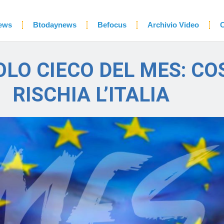
ews
Btodaynews
Befocus
Archivio Video
C
COLO CIECO DEL MES: CO
RISCHIA L’ITALIA