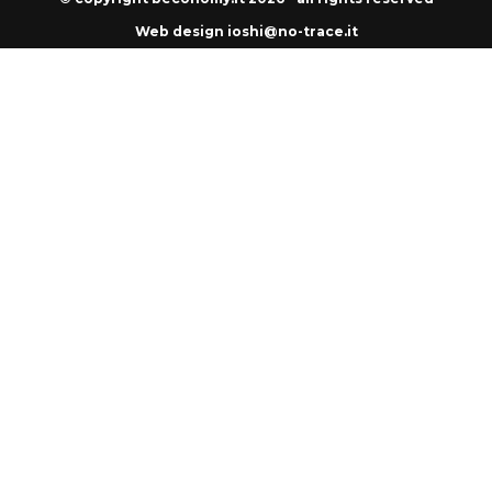
Web design ioshi@no-trace.it