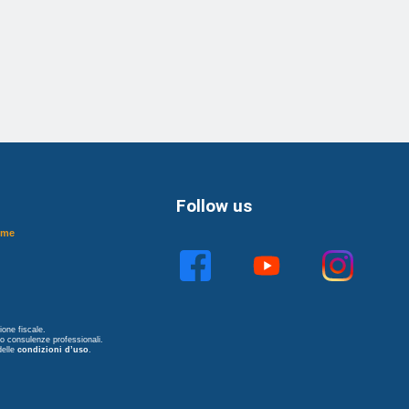
Follow us
ome
one fiscale.
no consulenze professionali.
delle
condizioni d’uso
.