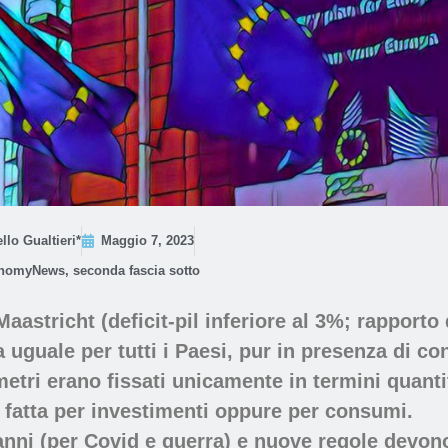
llo Gualtieri*
Maggio 7, 2023
nomyNews
,
seconda fascia sotto
Maastricht (deficit-pil inferiore al 3%; rapporto
ura uguale per tutti i Paesi, pur in presenza di
etri erano fissati unicamente in termini quantit
 fatta per investimenti oppure per consumi.
e anni (per Covid e guerra) e nuove regole devon