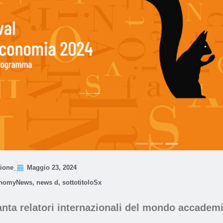
ione_
Maggio 23, 2024
nomyNews
,
news d
,
sottotitoloSx
tanta relatori internazionali del mondo accadem