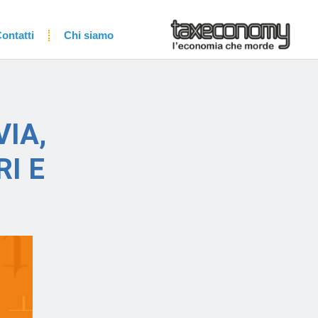
ontatti
Chi siamo
VIA,
I E