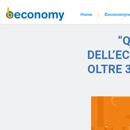
Home
Beconomyn
“
DELL’E
OLTRE 