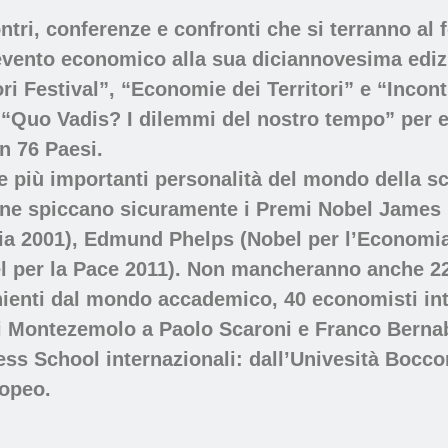
ontri, conferenze e confronti che si terranno al 
 evento economico alla sua diciannovesima ediz
Fuori Festival”, “Economie dei Territori” e “Incon
 “Quo Vadis? I dilemmi del nostro tempo” per e
in 76 Paesi.
le più importanti personalità del mondo della sc
ezione spiccano sicuramente i Premi Nobel Jam
mia 2001), Edmund Phelps (Nobel per l’Econom
 per la Pace 2011). Non mancheranno anche 22 m
nienti dal mondo accademico, 40 economisti inte
 Montezemolo a Paolo Scaroni e Franco Bernabé
ss School internazionali: dall’Univesità Bocco
ropeo.