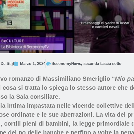
De Stijl
Marzo 1, 2024
BeconomyNews
,
seconda fascia sotto
ovo romanzo di
Massimiliano Smeriglio
“
Mio pa
i cosa si tratta lo spiega lo stesso autore che
so la Sala consiliare.
ria intima impastata nelle vicende collettive dell
e ordinate e le sue aberrazioni. La vita del p
i,
cortili pieni di bambini
, la legge primordiale 
e dei no delle banche e perfino a volte la nega