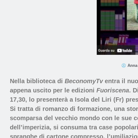
Anna 
Nella biblioteca di
BeconomyTv
entra il nu
appena uscito per le edizioni
Fuoriscena
. D
17,30, lo presenterà a
Isola del Liri (Fr)
pres
Si tratta di r
omanzo di formazione
, una sto
scomparsa del vecchio mondo con le sue cos
dell’imperizia
, si consuma tra case popolar
spranghe di cartone compresso, l’umiliazion