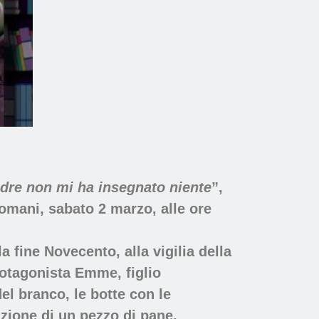
dre non mi ha insegnato niente
”,
 domani,
sabato 2 marzo
, alle ore
a fine Novecento, alla vigilia della
rotagonista
Emme, figlio
del branco, le botte con le
zione di un pezzo di pane,