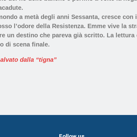
acadute.
mondo a metà degli
anni Sessanta
, cresce con 
osso l’odore della
Resistenza
. Emme vive la stra
re un destino che pareva già scritto. La lettura
 di scena finale.
salvato dalla “tigna”
Follow us