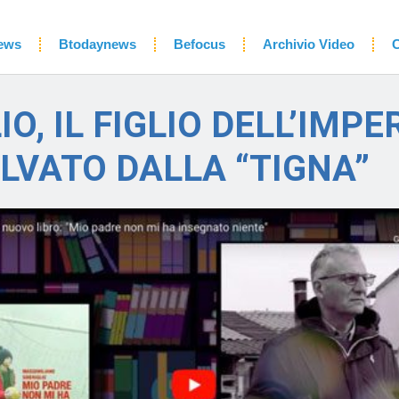
ews
Btodaynews
Befocus
Archivio Video
C
O, IL FIGLIO DELL’IMPE
LVATO DALLA “TIGNA”