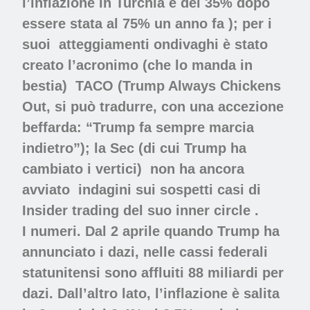
l’inflazione in Turchia è del 35% dopo
essere stata al 75% un anno fa ); per i
suoi
atteggiamenti ondivaghi è stato
creato l’acronimo (che lo manda in
bestia)
TACO (Trump Always Chickens
Out, si può tradurre, con una accezione
beffarda: “
Trump
fa sempre marcia
indietro”); la Sec (di cui Trump ha
cambiato i vertici)
non ha ancora
avviato
indagini sui sospetti casi di
Insider trading del suo inner circle .
I numeri. Dal 2 aprile quando Trump ha
annunciato i dazi, nelle cassi federali
statunitensi sono affluiti 88 miliardi per
dazi. Dall’altro lato, l’inflazione è salita