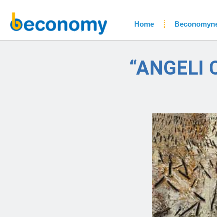
Home
Beconomyn
“ANGELI 