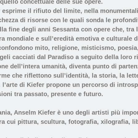
n quello concettuale delle sue opere.
esprime il rifiuto del limite, nella monumentali
icchezza di risorse con le quali sonda le profon
alla fine degli anni Sessanta con opere che, tr
ra mondiale e sull’eredità emotiva e culturale d
confondono mito, religione, misticismo, poesia, 
geli cacciati dal Paradiso a seguito della loro r
e dell’intera umanità, diventa punto di partenz
me che riflettono sull’identità, la storia, la lett
ia, l’arte di Kiefer propone un percorso di intro
ni tra passato, presente e futuro.
a, Anselm Kiefer è uno degli artisti più importa
 cui pittura, scultura, fotografia, xilografia, lib