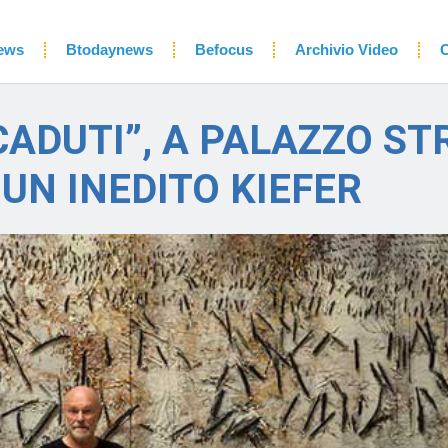
ews
Btodaynews
Befocus
Archivio Video
C
CADUTI”, A PALAZZO ST
UN INEDITO KIEFER