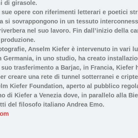
i di girasole.
 sue opere con riferimenti letterari e poetici st
a si sovrappongono in un tessuto interconnesso 
verbera nel suo lavoro. Fin dall’inizio della car
a produzione.
e fotografie, Anselm Kiefer è intervenuto in vari
n Germania, in uno studio, ha creato installazi
l suo trasferimento a Barjac, in Francia, Kiefe
 creare una rete di tunnel sotterranei e cripte 
lm Kiefer Foundation, aperto al pubblico regola
o di Kiefer a Venezia dove, in parallelo alla Bi
itti del filosofo italiano Andrea Emo.
com