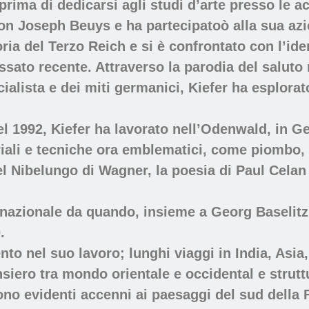
prima di dedicarsi agli studi d’arte presso le 
 con Joseph Beuys e ha partecipatoò alla sua a
ria del Terzo Reich e si è confrontato con l’ide
ato recente. Attraverso la parodia del saluto na
alista e dei miti germanici, Kiefer ha esplorato
nel 1992, Kiefer ha lavorato nell’Odenwald, in 
riali e tecniche ora emblematici, come piombo, p
el Nibelungo di Wagner, la poesia di Paul Cela
ernazionale da quando, insieme a Georg Baselit
.
to nel suo lavoro; lunghi viaggi in India, Asia
siero tra mondo orientale e occidental e strutt
o evidenti accenni ai paesaggi del sud della F