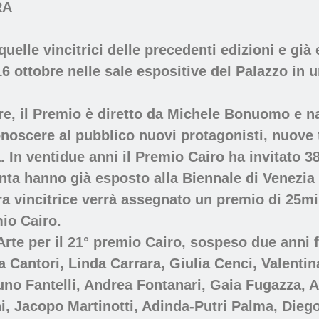
RA
uelle vincitrici delle precedenti edizioni e già 
16 ottobre nelle sale espositive del Palazzo in 
re, il Premio è diretto da Michele Bonuomo e na
r conoscere al pubblico nuovi protagonisti, nuov
 In ventidue anni il Premio Cairo ha invitato 38
anta hanno già esposto alla Biennale di Venezia 
pera vincitrice verrà assegnato un premio di 25m
mio Cairo.
di Arte per il 21° premio Cairo, sospeso due ann
a Cantori, Linda Carrara, Giulia Cenci, Valentin
Bruno Fantelli, Andrea Fontanari, Gaia Fugazza, 
i, Jacopo Martinotti, Adinda-Putri Palma, Dieg