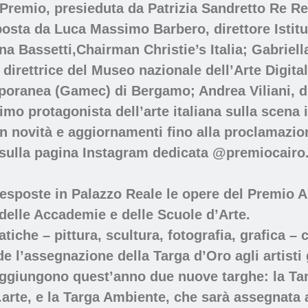
l Premio, presieduta da Patrizia Sandretto Re 
ta da Luca Massimo Barbero, direttore Istituto
na Bassetti,Chairman Christie’s Italia; Gabriell
 direttrice del Museo nazionale dell’Arte Digita
oranea (Gamec) di Bergamo; Andrea Viliani, dir
mo protagonista dell’arte italiana sulla scena 
 novità e aggiornamenti fino alla proclamazione 
i sulla pagina Instagram dedicata @premiocairo
poste in Palazzo Reale le opere del Premio Arte
i delle Accademie e delle Scuole d’Arte.
tiche – pittura, scultura, fotografia, grafica – c
e l’assegnazione della Targa d’Oro agli artisti 
 aggiungono quest’anno due nuove targhe: la Targ
rte, e la Targa Ambiente, che sarà assegnata a