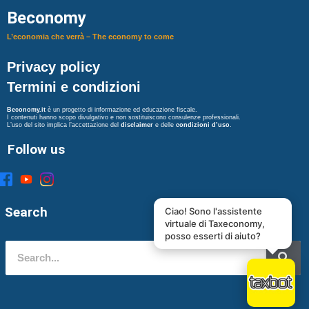
Beconomy
L’economia che verrà – The economy to come
Privacy policy
Termini e condizioni
Beconomy.it
è un progetto di informazione ed educazione fiscale.
I contenuti hanno scopo divulgativo e non sostituiscono consulenze professionali.
L’uso del sito implica l’accettazione del
disclaimer
e delle
condizioni d’uso
.
Follow us
Search
Ciao! Sono l'assistente
virtuale di Taxeconomy,
posso esserti di aiuto?