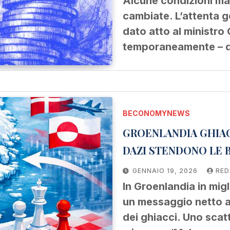
Alcune condizioni m
cambiate. L’attenta g
dato atto al ministro
temporaneamente – di
BECONOMYNEWS
GROENLANDIA GHIAC
DAZI STENDONO LE 
GENNAIO 19, 2026
RED
In Groenlandia in migl
un messaggio netto a 
dei ghiacci. Uno scat