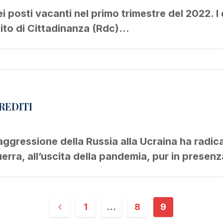
ei posti vacanti nel primo trimestre del 2022. 
ddito di Cittadinanza (Rdc)…
REDITI
 aggressione della Russia alla Ucraina ha radi
guerra, all’uscita della pandemia, pur in presen
1
…
8
9