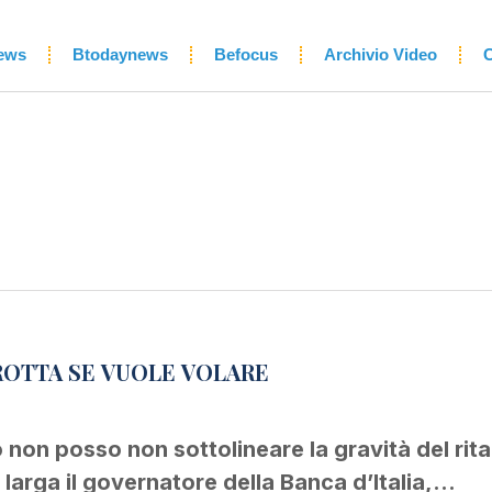
ews
Btodaynews
Befocus
Archivio Video
C
 ROTTA SE VUOLE VOLARE
o non posso non sottolineare la gravità del rit
larga il governatore della Banca d’Italia,…