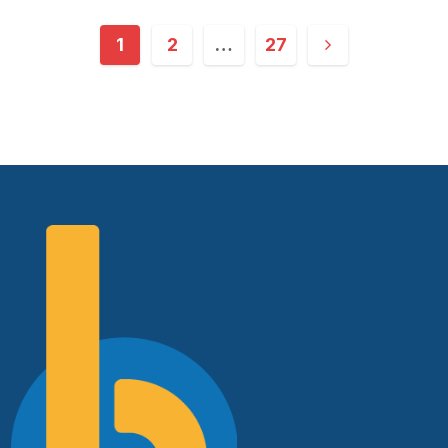
1
2
…
27