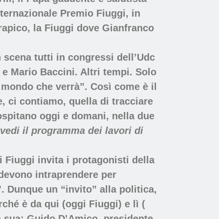
nternazionale Premio Fiuggi, in
rrapico, la Fiuggi dove Gianfranco
n scena tutti in congressi dell’Udc
i e Mario Baccini. Altri tempi. Solo
il mondo che verrà”. Così come è il
e, ci contiamo, quella di tracciare
 ospitano oggi e domani, nella due
vedi il programma dei lavori di
i Fiuggi invita i protagonisti della
ri devono intraprendere per
. Dunque un “invito” alla politica,
rché è da qui (oggi Fiuggi) e lì (
è la sua: Guido D’Amico, presidente