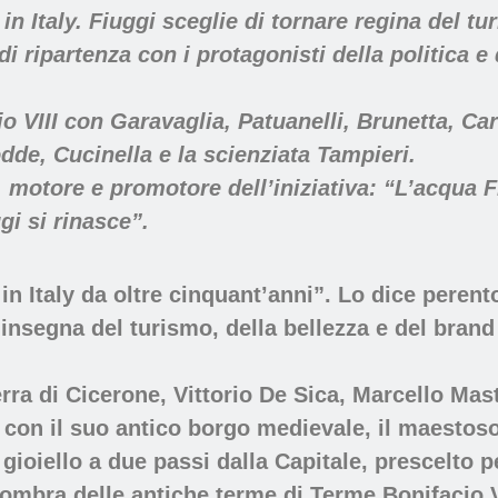
n Italy. Fiuggi sceglie di tornare regina del tu
i ripartenza con i protagonisti della politica e
 VIII con Garavaglia, Patuanelli, Brunetta, Car
de, Cucinella e la scienziata Tampieri.
otore e promotore dell’iniziativa: “L’acqua F
gi si rinasce”.
in Italy da oltre cinquant’anni”. Lo dice pere
insegna del turismo, della bellezza e del brand 
terra di Cicerone, Vittorio De Sica, Marcello Ma
) con il suo antico borgo medievale, il maestos
l gioiello a due passi dalla Capitale, prescelto p
’ombra delle antiche terme di Terme Bonifacio VI