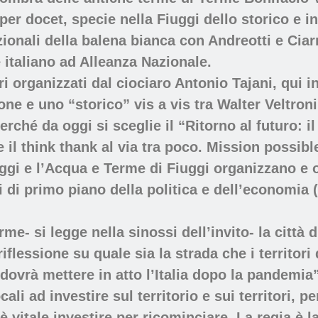
er docet, specie nella Fiuggi dello storico e i
zionali della balena bianca con Andreotti e Cia
 italiano ad Alleanza Nazionale.
i organizzati dal ciociaro Antonio Tajani, qui i
lione e uno “storico” vis a vis tra Walter Veltron
rché da oggi si sceglie il “Ritorno al futuro: 
 il think thank al via tra poco. Mission possibl
iuggi e l’Acqua e Terme di Fiuggi organizzano e
i di primo piano della politica e dell’economia (
e- si legge nella sinossi dell’invito- la città d
 riflessione su quale sia la strada che i territo
ovrà mettere in atto l’Italia dopo la pandemia”
ali ad investire sul territorio e sui territori, pe
he è vitale investire per ricominciare. La regia 