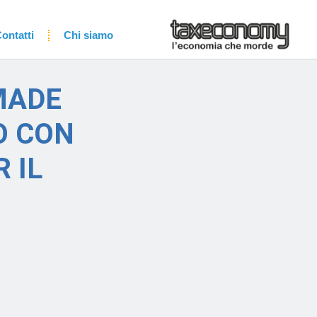
ontatti
Chi siamo
MADE
O CON
 IL