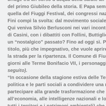
del primo Giubileo della storia. E Papa semp
quella del Fiuggi Festival, dei congressi na
Fini compì la svolta: dal movimento sociale
Qui veniva Silvio Berlusconi nei vari incontr
di Casini, con i dibattiti con Follini, Buttig
un “nostalgico” passato? Fino ad oggi sì. Pe
titolo, più che impegnativo, che vuole aprire
la strada per la ripartenza. Il Comune di F
giorni alle Terme Bonifacio VII, i personagg
seguito).
“In occasione della stagione estiva delle Term
politica e le parti sociali a condividere una
partecipare alla grande trasformazione che d
all’economia, alle intelligenze nazionali e loc
tutti i territori e i patrimoni ambientali) c