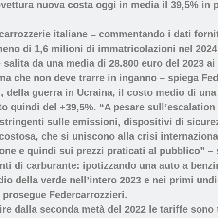
vettura nuova costa oggi in media il 39,5% in pi
tocarrozzerie italiane – commentando i dati fo
meno di 1,6 milioni di immatricolazioni nel 2024
 salita da una media di 28.800 euro del 2023 ai
a che non deve trarre in inganno – spiega Fede
 della guerra in Ucraina, il costo medio di una v
to quindi del +39,5%. “A pesare sull’escalation d
stringenti sulle emissioni, dispositivi di sicur
stosa, che si uniscono alla crisi internazionale
ione e quindi sui prezzi praticati al pubblico” –
nti di carburante: ipotizzando una auto a benzi
io della verde nell’intero 2023 e nei primi undi
– prosegue Federcarrozzieri.
tire dalla seconda metà del 2022 le tariffe sono 