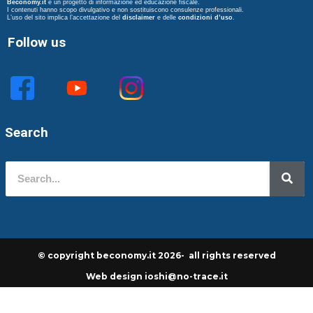
Beconomy.it
è un progetto di informazione ed educazione fiscale.
I contenuti hanno scopo divulgativo e non sostituiscono consulenze professionali.
L’uso del sito implica l’accettazione del
disclaimer
e delle
condizioni d’uso
.
Follow us
Search
© copyright beconomy.it 2026- all rights reserved
Web design ioshi@no-trace.it