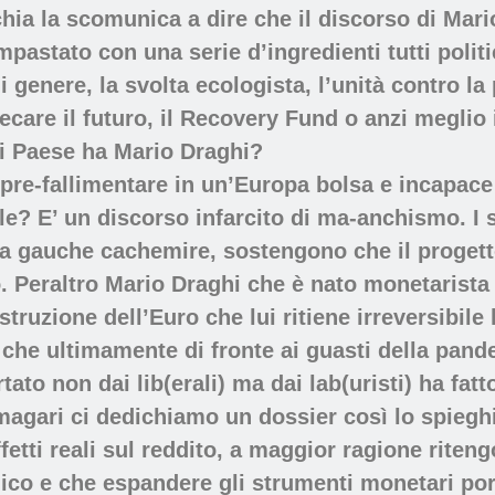
ia la scomunica a dire che il discorso di Mario 
mpastato con una serie d’ingredienti tutti polit
di genere, la svolta ecologista, l’unità contro 
care il futuro, il Recovery Fund o anzi meglio i
di Paese ha Mario Draghi?
o pre-fallimentare in un’Europa bolsa e incapace
e? E’ un discorso infarcito di ma-anchismo. I s
la gauche cachemire, sostengono che il progett
. Peraltro Mario Draghi che è nato monetarista 
truzione dell’Euro che lui ritiene irreversibile 
o che ultimamente di fronte ai guasti della pan
ortato non dai lib(erali) ma dai lab(uristi) ha f
 magari ci dedichiamo un dossier così lo spiegh
fetti reali sul reddito, a maggior ragione riten
co e che espandere gli strumenti monetari port