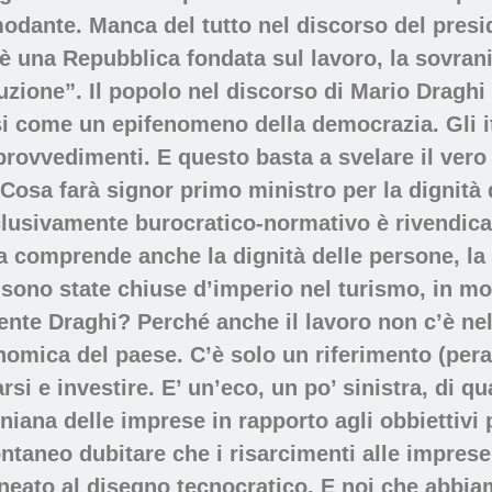
dante. Manca del tutto nel discorso del preside
ia è una Repubblica fondata sul lavoro, la sovran
tuzione”. Il popolo nel discorso di Mario Draghi n
tarsi come un epifenomeno della democrazia. Gli
rovvedimenti. E questo basta a svelare il vero
 Cosa farà signor primo ministro per la dignità d
usivamente burocratico-normativo è rivendicazio
za comprende anche la dignità delle persone, la 
 sono state chiuse d’imperio nel turismo, in mon
nte Draghi? Perché anche il lavoro non c’è nel
omica del paese. C’è solo un riferimento (peral
si e investire. E’ un’eco, un po’ sinistra, di qu
iana delle imprese in rapporto agli obbiettivi 
ntaneo dubitare che i risarcimenti alle imprese
neato al disegno tecnocratico. E noi che abbiam