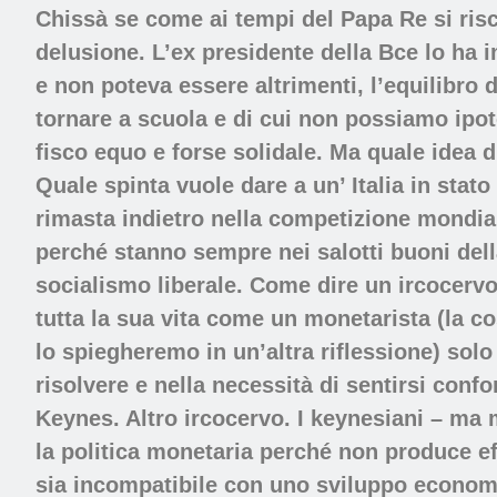
Chissà se come ai tempi del Papa Re si risch
delusione. L’ex presidente della Bce lo ha i
e non poteva essere altrimenti, l’equilibro 
tornare a scuola e di cui non possiamo ipote
fisco equo e forse solidale. Ma quale idea 
Quale spinta vuole dare a un’ Italia in stat
rimasta indietro nella competizione mondial
perché stanno sempre nei salotti buoni del
socialismo liberale. Come dire un ircocervo
tutta la sua vita come un monetarista (la cos
lo spiegheremo in un’altra riflessione) sol
risolvere e nella necessità di sentirsi conf
Keynes. Altro ircocervo. I keynesiani – ma
la politica monetaria perché non produce ef
sia incompatibile con uno sviluppo economi