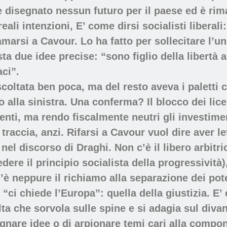
 disegnato nessun futuro per il paese ed è rim
ali intenzioni, E’ come dirsi socialisti liberal
amarsi a Cavour. Lo ha fatto per sollecitare l’u
a due idee precise: “sono figlio della libertà a
aci”.
coltata ben poca, ma del resto aveva i paletti 
tto alla sinistra. Una conferma? Il blocco dei l
enti, ma rendo fiscalmente neutri gli investimen
 traccia, anzi. Rifarsi a Cavour vuol dire aver l
nel discorso di Draghi. Non c’è il libero arbitr
dere il principio socialista della progressività),
c’è neppure il richiamo alla separazione dei pot
 “ci chiede l’Europa”: quella della giustizia. E
lta che sorvola sulle spine e si adagia sul diva
nare idee o di arpionare temi cari alla compone