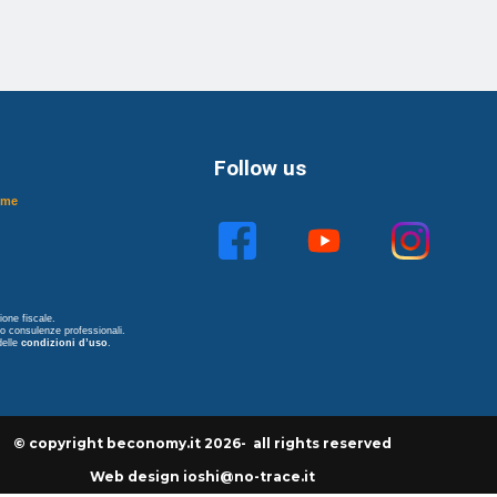
Follow us
ome
one fiscale.
no consulenze professionali.
delle
condizioni d’uso
.
© copyright beconomy.it 2026- all rights reserved
Web design ioshi@no-trace.it