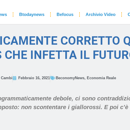
ews
Btodaynews
Befocus
Archivio Video
C
ITICAMENTE CORRETTO 
 CHE INFETTA IL FUTU
o Cambi
Febbraio 16, 2021
BeconomyNews
,
Economia Reale
rogrammaticamente debole, ci sono contraddizio
mposto: non scontentare i giallorossi. E poi c’è