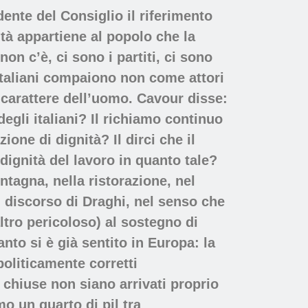
nte del Consiglio il riferimento
ità appartiene al popolo che la
on c’è, ci sono i partiti, ci sono
 italiani compaiono non come attori
 carattere dell’uomo. Cavour disse:
egli italiani? Il richiamo continuo
ne di dignità? Il dirci che il
dignità del lavoro in quanto tale?
tagna, nella ristorazione, nel
 discorso di Draghi, nel senso che
tro pericoloso) al sostegno di
anto si è già sentito in Europa: la
politicamente corretti
 chiuse non siano arrivati proprio
o un quarto di pil tra