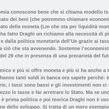
omia conoscono bene che si chiama modello Is-L
rcato dei beni (che potremmo chiamare economi
to della moneta (Lm che sta per liquidità mone
a fatto Draghi un richiamo alla necessità di più
e dalla politica monetaria dell’Ue grazie ai tass
e ciò che sta avvenendo. Sostenne l’economista
del 29 che in presenza di una precarietà del fut
co e più si offre moneta e più si ha anche a t
i hanno tanti soldi in banca ora sapete perché: 
ie, i tassi sono bassi e gli investimenti non ci
ezzo le tasse e far arretrare lo Stato. Ma se uno
 è prima politica e poi teorica Draghi non è u
ne dello sviluppo. Si tratta di un mero esempio