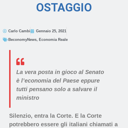
OSTAGGIO
C
er
c
Carlo Cambi
Gennaio 25, 2021
a
BeconomyNews
,
Economia Reale
La vera posta in gioco al Senato
è l’economia del Paese eppure
tutti pensano solo a salvare il
ministro
Silenzio, entra la Corte. E la Corte
potrebbero essere gli italiani chiamati a