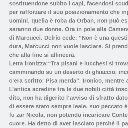
sostituendone subito i capi, facendosi scud
per rafforzare il suo posizionamento che ing
uomini, quella è roba da Orban, non può ess
saranno due donne. Ora in pole alla Camera 
di Marcucci. Delrio cede: “Non è una questio
dura, Marcucci non vuole lasciare. Si prend
che alla fine si allineerà.
Letta ironizza:“Tra pisani e lucchesi si tr
camminando su un deserto di ghiaccio, inco
c’era scritto: Pisa merda”. Ironico, mentre 
L’antica acredine tra le due nobili città tos
dito, non ha digerito l’avviso di sfratto da
di essere stato sempre leale, suo peccato è 
fu zar Nicola, non potendo incaricare Conte
cuore. Ha detto di aver lasciato perché il 