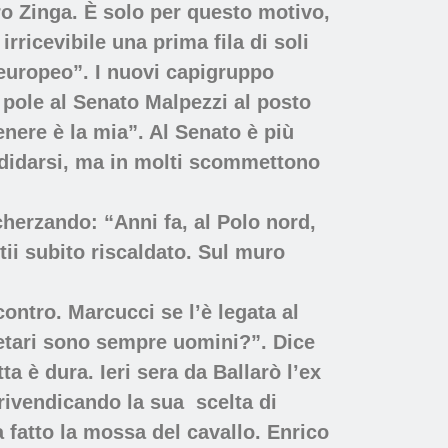
ro Zinga. È solo per questo motivo,
rricevibile una prima fila di soli
 europeo”. I nuovi capigruppo
 pole al Senato Malpezzi al posto
enere è la mia”. Al Senato è più
andidarsi, ma in molti scommettono
cherzando: “Anni fa, al Polo nord,
ii subito riscaldato. Sul muro
contro. Marcucci se l’è legata al
gretari sono sempre uomini?”. Dice
a è dura. Ieri sera da Ballarò l’ex
rivendicando la sua scelta di
 fatto la mossa del cavallo. Enrico