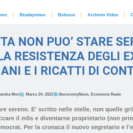
ews
Btodaynews
Befocus
Archivio Video
C
TTA NON PUO’ STARE S
LA RESISTENZA DEGLI E
ANI E I RICATTI DI CON
andra Mori
Marzo 24, 2021
BeconomyNews
,
Economia Reale
e sereno. E’ scritto nelle stelle, non quelle gril
ccare il m5s e diventarne proprietario (non prim
emocrat. Per la cronaca il nuovo segretario e l