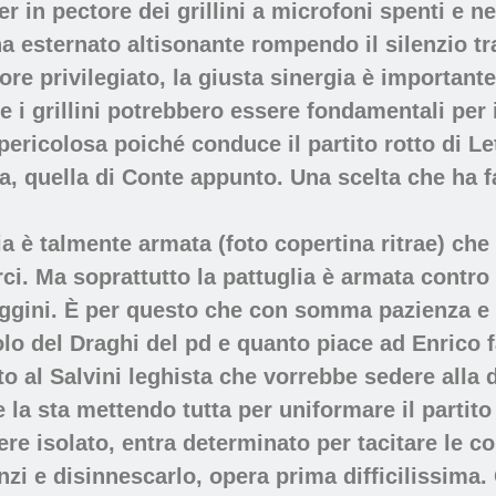
der in pectore dei grillini a microfoni spenti e n
ha esternato altisonante rompendo il silenzio tr
re privilegiato, la giusta sinergia è importante”
e i grillini potrebbero essere fondamentali per i
ericolosa poiché conduce il partito rotto di Lett
ta, quella di Conte appunto. Una scelta che ha fa
ia è talmente armata (foto copertina ritrae) che
i. Ma soprattutto la pattuglia è armata contro 
gini. È per questo che con somma pazienza e l
olo del Draghi del pd e quanto piace ad Enrico f
o al Salvini leghista che vorrebbe sedere alla d
 la sta mettendo tutta per uniformare il partito 
nere isolato, entra determinato per tacitare le c
zi e disinnescarlo, opera prima difficilissima. 