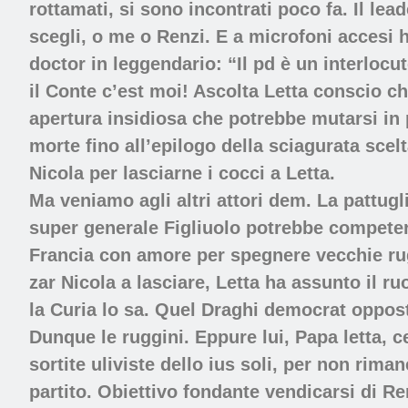
rottamati, si sono incontrati poco fa. Il lea
scegli, o me o Renzi. E a microfoni accesi 
doctor in leggendario: “Il pd è un interlocuto
il Conte c’est moi! Ascolta Letta conscio ch
apertura insidiosa che potrebbe mutarsi in p
morte fino all’epilogo della sciagurata scel
Nicola per lasciarne i cocci a Letta.
Ma veniamo agli altri attori dem. La pattugl
super generale Figliuolo potrebbe competerc
Francia con amore per spegnere vecchie rug
zar Nicola a lasciare, Letta ha assunto il ru
la Curia lo sa. Quel Draghi democrat oppost
Dunque le ruggini. Eppure lui, Papa letta, ce
sortite uliviste dello ius soli, per non rima
partito. Obiettivo fondante vendicarsi di Ren