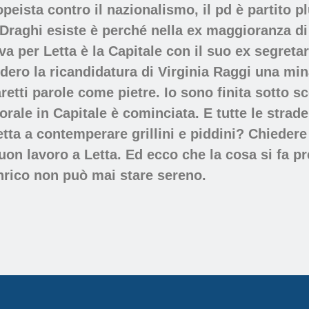
peista contro il nazionalismo, il pd è partito p
 Draghi esiste è perché nella ex maggioranza di
va per Letta è la Capitale con il suo ex segret
dero la ricandidatura di Virginia Raggi una mina
tti parole come pietre. Io sono finita sotto sc
rale in Capitale è cominciata. E tutte le strade,
a a contemperare grillini e piddini? Chiedere
uon lavoro a Letta. Ed ecco che la cosa si fa p
nrico non può mai stare sereno.