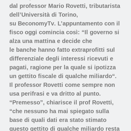
dal professor
Mario Rovetti
, tributarista
dell’Università di Torino,
su
BeconomyTv
. L’appuntamento con il
fisco oggi comincia così: “Il
governo
si
alza una mattina e decide che
le
banche
hanno fatto
extraprofitti
sul
differenziale degli interessi ricevuti e
pagati, ragione per la quale si ipotizza
un
gettito fiscale di qualche miliardo
“.
Il professor Rovetti come sempre non
usa perifrasi e va dritto al punto.
“Premesso”, chiarisce il prof Rovetti,
“che nessuno ha mai spiegato sulla
base di quali dati era stato stimato
questo gettito di qualche miliardo resta