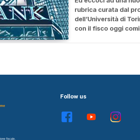
Ed eccoci ad una nuov
rubrica curata dal pr
dell’Università di T
con il fisco oggi com
Follow us
ome
one fiscale.