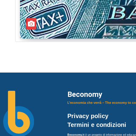
Beconomy
L’economia che verrà – The economy to c
Privacy policy
Termini e condizioni
Beconomy.it
è un progetto di informazione ed educazi