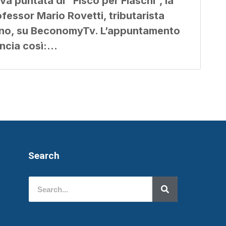
a puntata di “Fisco per Fiaschi”, la
ofessor Mario Rovetti, tributarista
orino, su BeconomyTv. L’appuntamento
incia così:…
Search