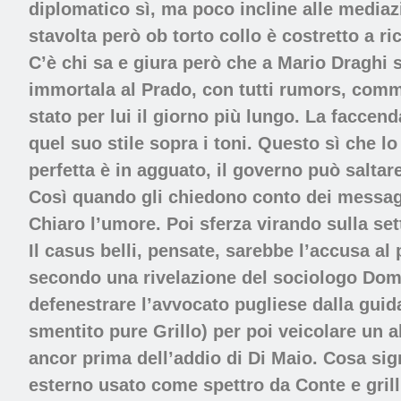
diplomatico sì, ma poco incline alle mediazi
stavolta però ob torto collo è costretto a ri
C’è chi sa e giura però che a Mario Draghi sa
immortala al Prado, con tutti rumors, commen
stato per lui il giorno più lungo. La faccen
quel suo stile sopra i toni. Questo sì che lo i
perfetta è in agguato, il governo può saltar
Così quando gli chiedono conto dei messaggi
Chiaro l’umore. Poi sferza virando sulla se
Il casus belli, pensate, sarebbe l’accusa al 
secondo una rivelazione del sociologo Dom
defenestrare l’avvocato pugliese dalla guida
smentito pure Grillo) per poi veicolare un a
ancor prima dell’addio di Di Maio. Cosa si
esterno usato come spettro da Conte e grilli