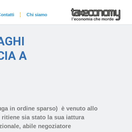
ontatti
Chi siamo
AGHI
CIA A
fuga in ordine sparso)
è venuto allo
itiene sia stato la sua iattura
zionale, abile negoziatore