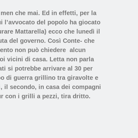
men che mai. Ed in effetti, per la
ui l’avvocato del popolo ha giocato
urare Mattarella) ecco che lunedì il
nuta del governo. Così Conte- che
mento non può chiedere
alcun
i vicini di casa. Letta non parla
ti si potrebbe arrivare al 30 per
di guerra grillino tra giravolte e
, il secondo, in casa dei compagni
on i grilli a pezzi, tira dritto.