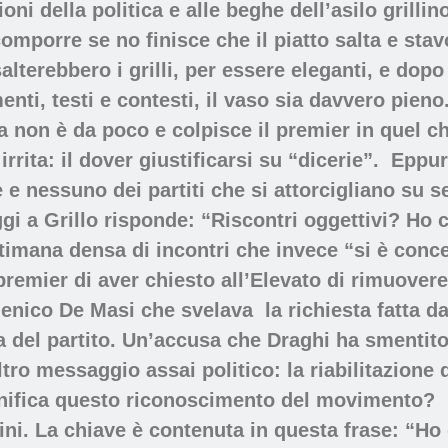
oni della politica e alle beghe dell’asilo gril
comporre se no finisce che il piatto salta e stav
lterebbero i grilli, per essere eleganti, e dopo 
ti, testi e contesti, il vaso sia davvero pieno.
da non è da poco e colpisce il premier in quel ch
rrita: il dover giustificarsi su “dicerie”.
Eppur
e e nessuno dei partiti che si attorcigliano su s
 a Grillo risponde: “Riscontri oggettivi? Ho ch
ttimana densa di incontri che invece “si è conc
premier di aver chiesto all’Elevato di rimuovere i
enico De Masi che svelava
la richiesta fatta d
 del partito.
Un’accusa che Draghi ha smentito 
ltro messaggio assai politico: la riabilitazion
gnifica questo riconoscimento del movimento?
ni. La chiave è contenuta in questa frase: “Ho d