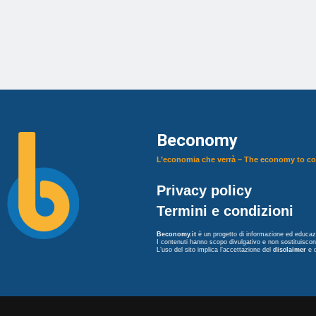
Beconomy
L’economia che verrà – The economy to c
Privacy policy
Termini e condizioni
Beconomy.it
è un progetto di informazione ed educazi
I contenuti hanno scopo divulgativo e non sostituisco
L’uso del sito implica l’accettazione del
disclaimer
e 