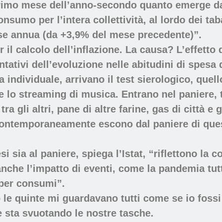
 primo mese dell’anno-secondo quanto emerge dal
 consumo per l’intera collettività, al lordo dei t
ase annua (da +3,9% del mese precedente)”.
r il calcolo dell’inflazione. La causa? L’effett
tativi dell’evoluzione nelle abitudini di spesa d
ia individuale, arrivano il test sierologico, quel
e lo streaming di musica. Entrano nel paniere, t
 gli altri, pane di altre farine, gas di città e 
. Contemporaneamente escono dal paniere di ques
si sia al paniere, spiega l’Istat, “riflettono la 
nche l’impatto di eventi, come la pandemia tut
 per consumi”.
 le quinte mi guardavano tutti come se io fossi
e sta svuotando le nostre tasche.