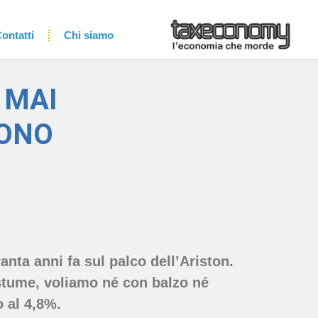
ontatti
Chi siamo
 MAI
CONO
ta anni fa sul palco dell’Ariston.
stume, voliamo né con balzo né
o al 4,8%.