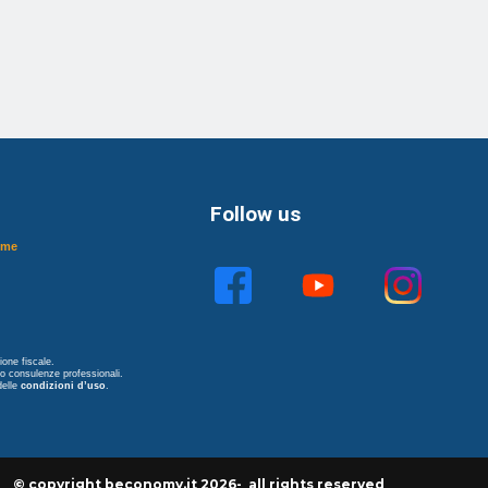
Follow us
ome
one fiscale.
no consulenze professionali.
delle
condizioni d’uso
.
© copyright beconomy.it 2026- all rights reserved