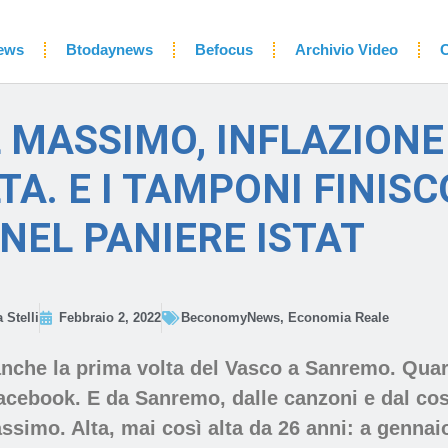
ews
Btodaynews
Befocus
Archivio Video
C
 MASSIMO, INFLAZIONE
LTA. E I TAMPONI FINIS
NEL PANIERE ISTAT
 Stelli
Febbraio 2, 2022
BeconomyNews
,
Economia Reale
nche la prima volta del Vasco a Sanremo. Quaran
Facebook. E da Sanremo, dalle canzoni e dal co
ssimo. Alta, mai così alta da 26 anni: a gennai