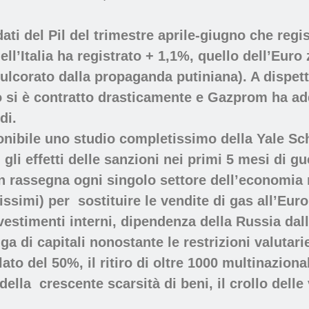
dati del Pil del trimestre aprile-giugno che regi
ell’Italia ha registrato + 1,1%, quello dell’Euro
dulcorato dalla propaganda putiniana). A dispett
so si è contratto drasticamente e Gazprom ha ad
di.
nibile uno studio completissimo della Yale S
gli effetti delle sanzioni nei primi 5 mesi di gu
in rassegna ogni singolo settore dell’economia 
issimi) per sostituire le vendite di gas all’Eur
vestimenti interni, dipendenza della Russia dal
uga di capitali nonostante le restrizioni valutari
lato del 50%, il ritiro di oltre 1000 multinaziona
 della crescente scarsità di beni, il crollo dell