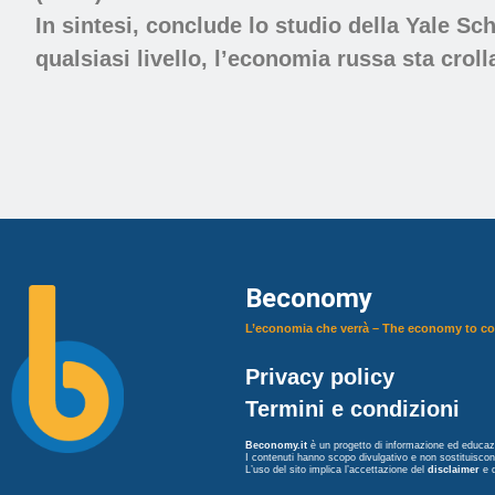
In sintesi, conclude lo studio della Yale Sc
qualsiasi livello, l’economia russa sta crol
Beconomy
L’economia che verrà – The economy to c
Privacy policy
Termini e condizioni
Beconomy.it
è un progetto di informazione ed educazi
I contenuti hanno scopo divulgativo e non sostituisco
L’uso del sito implica l’accettazione del
disclaimer
e 