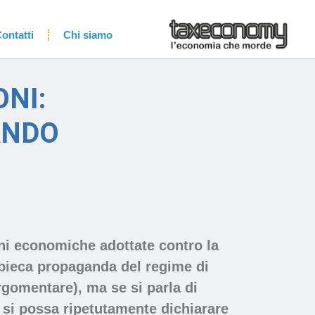
ontatti
Chi siamo
ONI:
ANDO
ni economiche adottate contro la
 bieca propaganda del regime di
gomentare), ma se si parla di
 si possa ripetutamente dichiarare