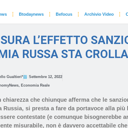
ews
Btodaynews
Befocus
Archivio Video
C
ISURA L’EFFETTO SANZI
MIA RUSSA STA CROLL
llo Gualtieri*
Settembre 12, 2022
nomyNews
,
Economia Reale
n chiarezza che chiunque afferma che le sanzio
 Russia, si presta a fare da portavoce alla più
essere contestate (e comunque bisognerebbe ar
ente misurabile, non è davvero accettabile che