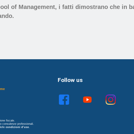
hool
of Management, i fatti dimostrano che in b
lando.
Follow us
ome
one fiscale.
no consulenze professionali.
delle
condizioni d’uso
.