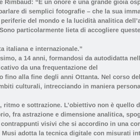
e Rimbaud: “È un onore e una grande gioia osp
rlare di semplici fotografie – che la sua imma
periferie del mondo e la lucidità analitica dell’
Sono particolarmente lieta di accogliere queste
ta italiana e internazionale.”
simo, a 14 anni, formandosi da autodidatta nell
icativo da una frequentazione del
fino alla fine degli anni Ottanta. Nel corso de
mbiti culturali, intrecciando in maniera persona
 ritmo e sottrazione. L’obiettivo non è quello di
brio, fra astrazione e dimensione analitica, spo
 e contrappunti visivi che si accordino in una 
Musi adotta la tecnica digitale con misurati in