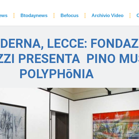
ews
Btodaynews
Befocus
Archivio Video
C
DERNA, LECCE: FONDAZ
ZZI PRESENTA PINO MUS
POLYPHōNIA