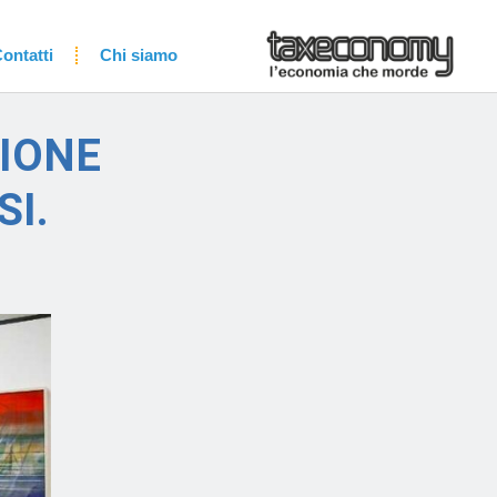
ontatti
Chi siamo
IONE
I.