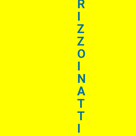
R
I
Z
Z
O
I
N
A
T
T
I