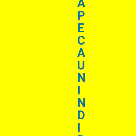
A
P
E
C
A
U
N
I
N
D
I