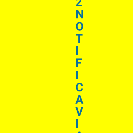
2
N
O
T
I
F
I
C
A
V
I