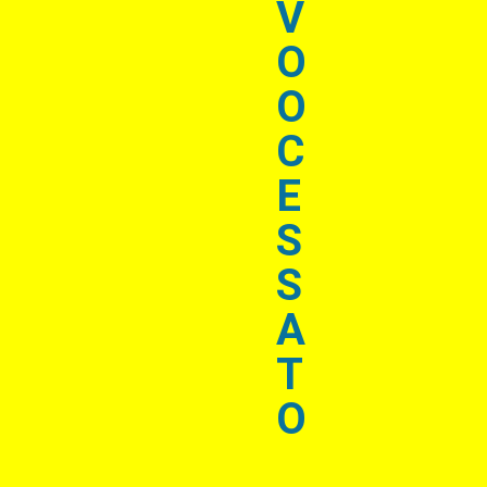
V
O
O
C
E
S
S
A
T
O