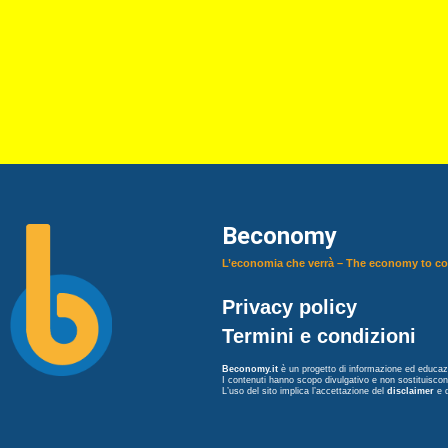
Beconomy
L’economia che verrà – The economy to c
Privacy policy
Termini e condizioni
Beconomy.it
è un progetto di informazione ed educazi
I contenuti hanno scopo divulgativo e non sostituisco
L’uso del sito implica l’accettazione del
disclaimer
e 