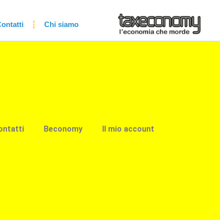
ontatti
Chi siamo
ontatti
Beconomy
Il mio account