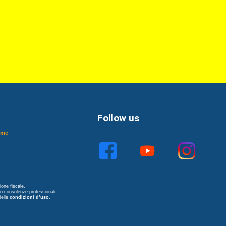
Follow us
ome
one fiscale.
no consulenze professionali.
delle
condizioni d’uso
.