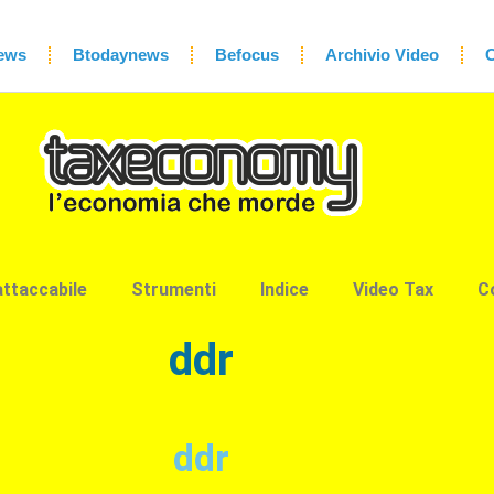
ews
Btodaynews
Befocus
Archivio Video
C
attaccabile
Strumenti
Indice
Video Tax
C
ddr
ddr