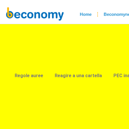
Home
Beconomyn
Regole auree
Reagire a una cartella
PEC in