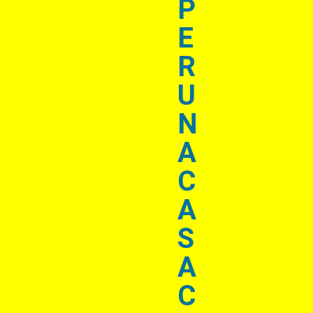
P
E
R
U
N
A
C
A
S
A
C