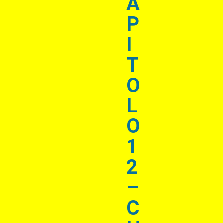
A
P
I
T
O
L
O
1
2
–
C