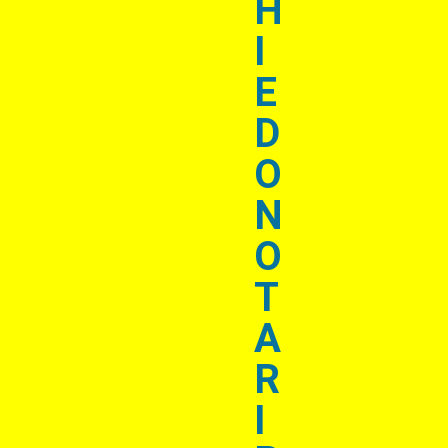
H
I
E
D
O
N
O
T
A
R
I