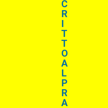
C
R
I
T
T
O
A
L
P
R
A