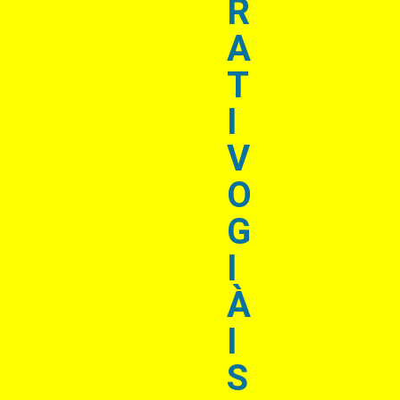
R
A
T
I
V
O
G
I
À
I
S