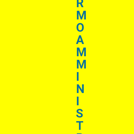
R
M
O
A
M
M
I
N
I
S
T