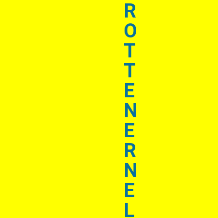
R
O
T
T
E
N
E
R
N
E
L