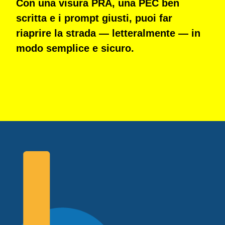
Con una
visura PRA
, una
PEC ben
scritta
e i
prompt giusti
, puoi far
riaprire la strada — letteralmente — in
modo semplice e sicuro.