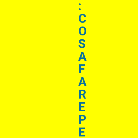
:
C
O
S
A
F
A
R
E
P
E