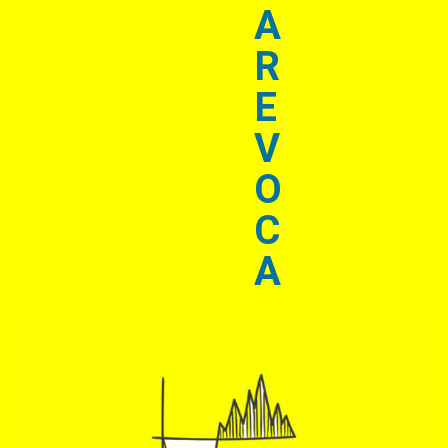
A
R
E
V
O
C
A