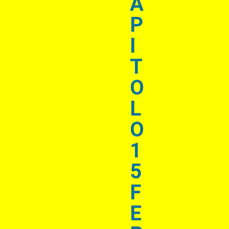
A
P
I
T
O
L
O
1
5
F
E