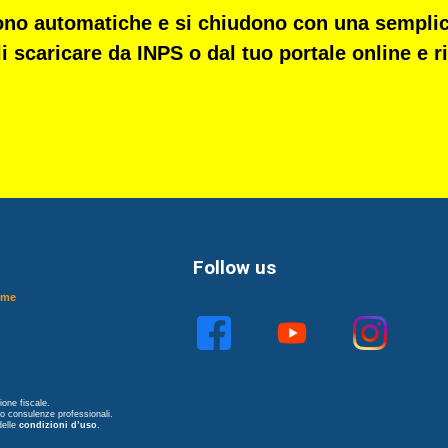
sono
automatiche
e si chiudono con una sempli
li scaricare da INPS o dal tuo portale online e
Follow us
ome
one fiscale.
no consulenze professionali.
delle
condizioni d’uso
.