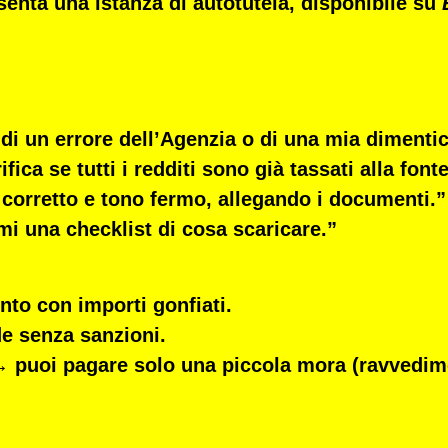
esenta una
istanza di autotutela
, disponibile su
a di un errore dell’Agenzia o di una mia dimenti
ica se tutti i redditi sono già tassati alla fonte
corretto e tono fermo, allegando i documenti.”
mi una checklist di cosa scaricare.”
nto con importi gonfiati.
de senza sanzioni.
o → puoi pagare solo una piccola mora (ravvedim