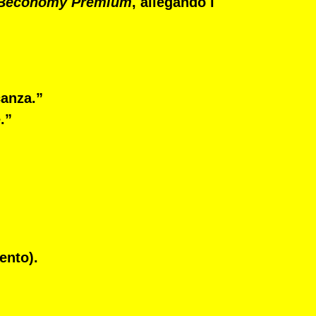
Beconomy Premium
, allegando i
canza.”
.”
ento).