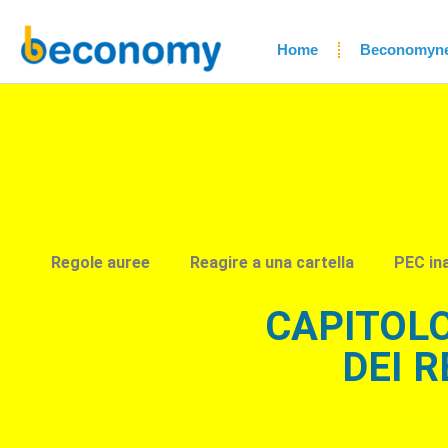
Home
Beconomyn
Regole auree
Reagire a una cartella
PEC in
CAPITOLO
DEI R