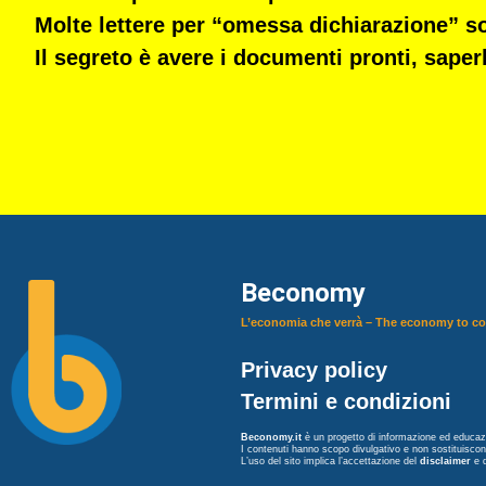
Molte lettere per “omessa dichiarazione” 
Il segreto è
avere i documenti pronti
, saper
Beconomy
L’economia che verrà – The economy to c
Privacy policy
Termini e condizioni
Beconomy.it
è un progetto di informazione ed educazi
I contenuti hanno scopo divulgativo e non sostituisco
L’uso del sito implica l’accettazione del
disclaimer
e 