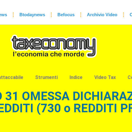
ews
Btodaynews
Befocus
Archivio Video
C
attaccabile
Strumenti
Indice
Video Tax
C
 31 OMESSA DICHIARA
EDDITI (730 o REDDITI P