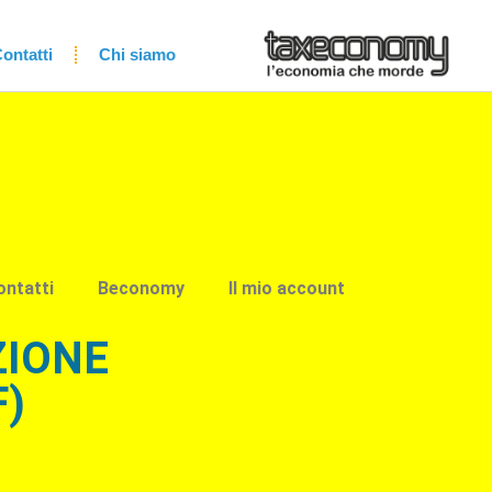
ontatti
Chi siamo
ontatti
Beconomy
Il mio account
ZIONE
F)