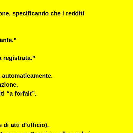
ne, specificando che i redditi
ante.”
 registrata.”
a automaticamente.
nzione.
ti “a forfait”.
di atti d’ufficio)
.