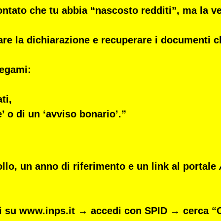
tato che tu abbia “nascosto redditi”, ma la verit
are la dichiarazione
e recuperare i documenti c
iegami:
ti,
e’ o di un ‘avviso bonario’.”
llo, un anno di riferimento e un link al portale
ai su
www.inps.it
→ accedi con SPID → cerca
“