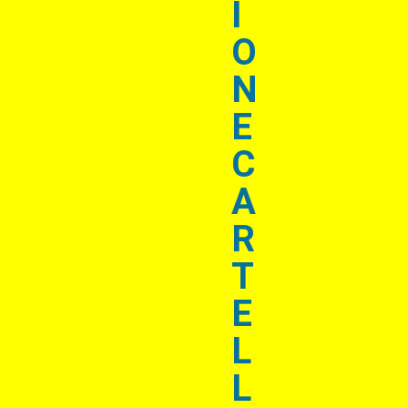
I
O
N
E
C
A
R
T
E
L
L