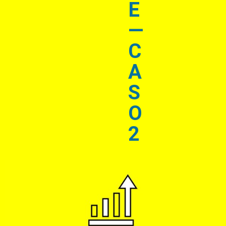
E
—
C
A
S
O
2