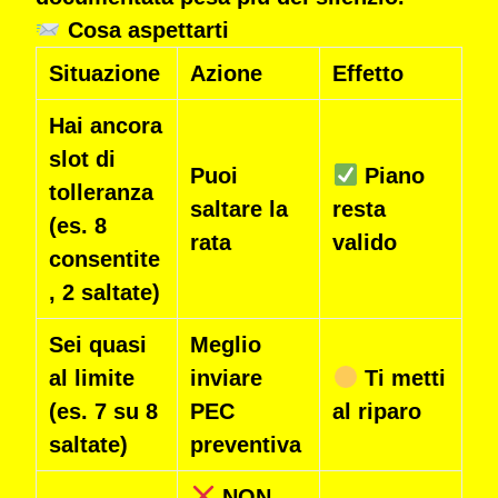
Cosa aspettarti
Situazione
Azione
Effetto
Hai ancora
slot di
Puoi
Piano
tolleranza
saltare la
resta
(es. 8
rata
valido
consentite
, 2 saltate)
Sei quasi
Meglio
al limite
inviare
Ti metti
(es. 7 su 8
PEC
al riparo
saltate)
preventiva
NON