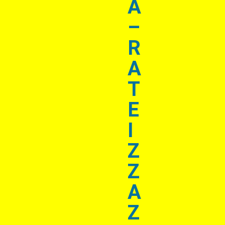
A
–
R
A
T
E
I
Z
Z
A
Z