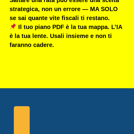
strategica, non un errore — MA SOLO
se sai quante vite fiscali ti restano.
Il tuo piano PDF è la tua mappa. L’IA
è la tua lente. Usali insieme e non ti
faranno cadere.