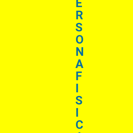
E
R
S
O
N
A
F
I
S
I
C