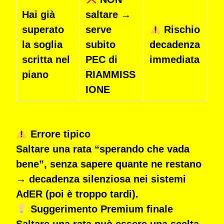
Hai già
saltare →
superato
serve
Rischio
la soglia
subito
decadenza
scritta nel
PEC di
immediata
piano
RIAMMISS
IONE
Errore tipico
Saltare una rata
“sperando che vada
bene”
, senza sapere quante ne restano
→
decadenza silenziosa nei sistemi
AdER
(poi è troppo tardi).
Suggerimento Premium finale
Saltare una rata può essere una scelta