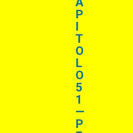
A
P
I
T
O
L
O
5
1
—
P