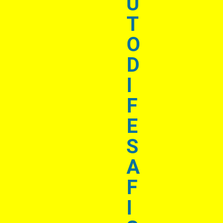
U
T
O
D
I
F
E
S
A
F
I