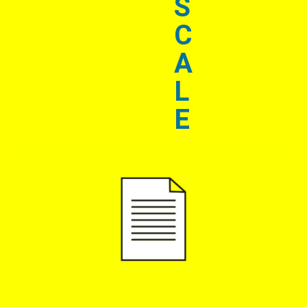
S
C
A
L
E