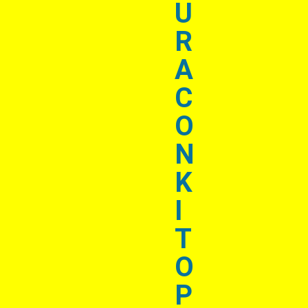
U
R
A
C
O
N
K
I
T
O
P