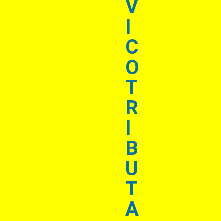
V
I
C
O
T
R
I
B
U
T
A