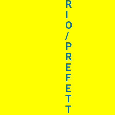
R
I
O
/
P
R
E
F
E
T
T