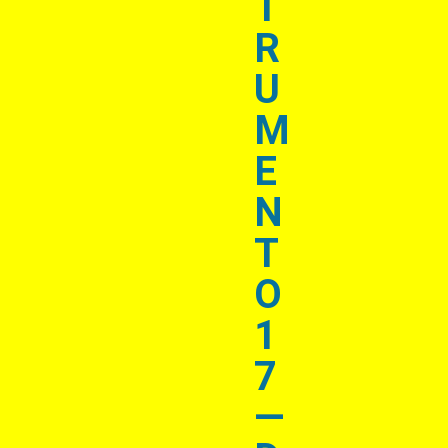
T
R
U
M
E
N
T
O
1
7
—