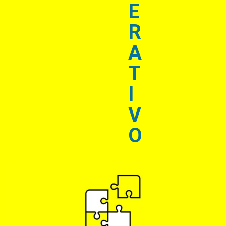
E
R
A
T
I
V
O