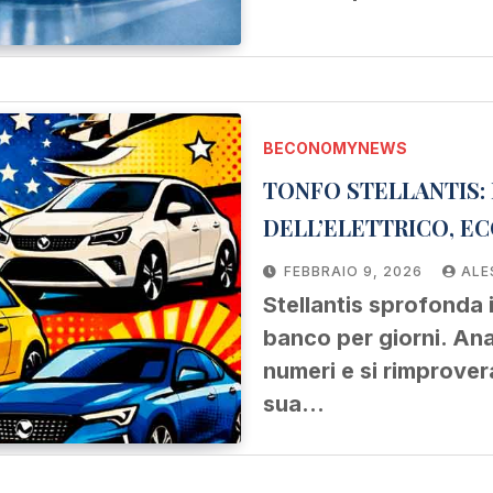
BECONOMYNEWS
TONFO STELLANTIS: I
DELL’ELETTRICO, EC
FEBBRAIO 9, 2026
ALE
Stellantis sprofonda i
banco per giorni. Anal
numeri e si rimprovera
sua…