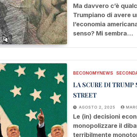
Ma davvero c’è qualc
Trumpiano di avere un
l’economia americana
senso? Mi sembra…
BECONOMYNEWS
SECONDA
LA SCURE DI TRUMP
STREET
AGOSTO 2, 2025
MARC
Le (in) decisioni ec
monopolizzare il diba
terribilmente monoto