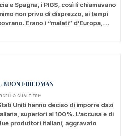
ecia e Spagna, i PIGS, così li chiamavano
nimo non privo di disprezzo, ai tempi
o sovrano. Erano i “malati” d’Europa,…
IL BUON FRIEDMAN
RCELLO GUALTIERI*
i Stati Uniti hanno deciso di imporre dazi
italiana, superiori al 100%. L’accusa è di
ue produttori italiani, aggravato