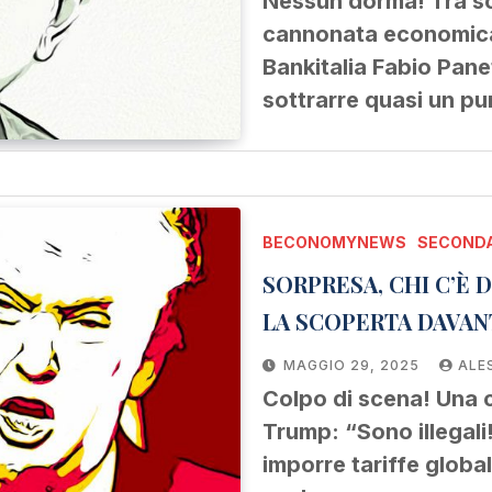
Nessun dorma! Tra sch
cannonata economica
Bankitalia Fabio Pane
sottrarre quasi un p
BECONOMYNEWS
SECONDA
SORPRESA, CHI C’È 
LA SCOPERTA DAVANT
MAGGIO 29, 2025
ALE
Colpo di scena! Una c
Trump: “Sono illegali!
imporre tariffe global