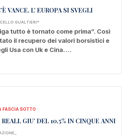
È VANCE, L’ EUROPA SI SVEGLI
CELLO GUALTIERI*
 riga tutto è tornato come prima”. Così
o il recupero dei valori borsistici e
degli Usa con Uk e Cina.…
 FASCIA SOTTO
IL TONFO DEI SALARI REALI, GIU’ DEL 10,5% IN CINQUE ANNI
AZIONE_