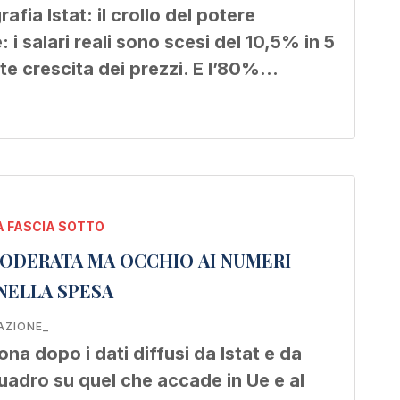
afia Istat: il crollo del potere
: i salari reali sono scesi del 10,5% in 5
rte crescita dei prezzi. E l’80%…
 FASCIA SOTTO
 MODERATA MA OCCHIO AI NUMERI
URE NELLA SPESA
AZIONE_
na dopo i dati diffusi da Istat e da
quadro su quel che accade in Ue e al