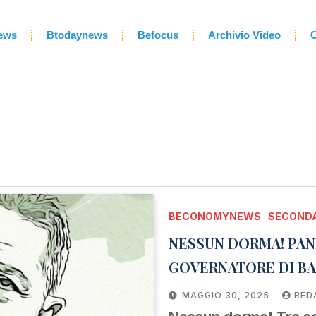
ews
Btodaynews
Befocus
Archivio Video
C
BECONOMYNEWS
SECONDA
NESSUN DORMA! PANE
GOVERNATORE DI BAN
DA RIFARE
MAGGIO 30, 2025
RED