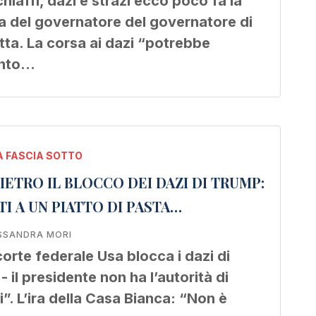
iaffi, dazi e strazi ecco poco fa la
 del governatore del governatore di
tta. La corsa ai dazi “potrebbe
unto…
 FASCIA SOTTO
DIETRO IL BLOCCO DEI DAZI DI TRUMP:
I A UN PIATTO DI PASTA…
SSANDRA MORI
orte federale Usa blocca i dazi di
- il presidente non ha l’autorità di
i”. L’ira della Casa Bianca: “Non è