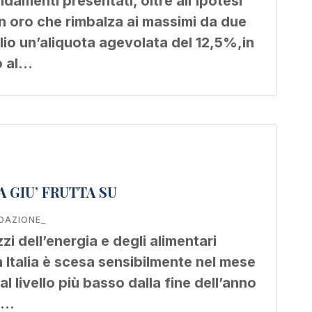
ndamenti presentati, oltre all’ipotesi
 un oro che rimbalza ai massimi da due
lio un’aliquota agevolata del 12,5%,in
o al…
A GIU’ FRUTTA SU
DAZIONE_
zi dell’energia e degli alimentari
in Italia è scesa sensibilmente nel mese
al livello più basso dalla fine dell’anno
ia…