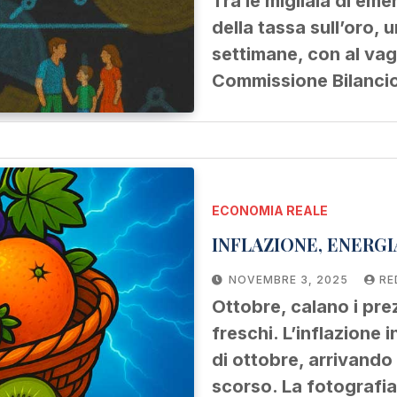
Tra le migliaia di eme
della tassa sull’oro,
settimane, con al vag
Commissione Bilanci
ECONOMIA REALE
INFLAZIONE, ENERGI
NOVEMBRE 3, 2025
RE
Ottobre, calano i prez
freschi. L’inflazione 
di ottobre, arrivando 
scorso. La fotograf