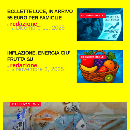
BOLLETTE LUCE, IN ARRIVO
ECONOMIA REALE
55 EURO PER FAMIGLIE
redazione_
by
Dicembre 11, 2025
INFLAZIONE, ENERGIA GIU’
ECONOMIA REALE
FRUTTA SU
redazione_
by
Novembre 3, 2025
BTODAYNEWS