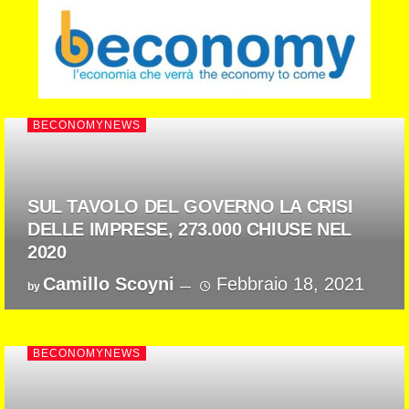
BECONOMYNEWS
SUL TAVOLO DEL GOVERNO LA CRISI
DELLE IMPRESE, 273.000 CHIUSE NEL
2020
Camillo Scoyni
Febbraio 18, 2021
by
BECONOMYNEWS