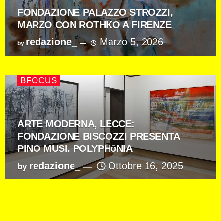
FONDAZIONE PALAZZO STROZZI,
MARZO CON ROTHKO A FIRENZE
redazione_
Marzo 5, 2026
by
BFOCUS
ARTE MODERNA, LECCE:
FONDAZIONE BISCOZZI PRESENTA
PINO MUSI. POLYPHōNIA
redazione_
Ottobre 16, 2025
by